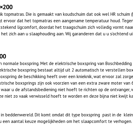
0×200
ik topmatras. Die is gemaakt van koudschuim dat ook wel HR schuim 
rgt ervoor dat het topmatras een aangename temperatuur houd. Tegen 
stekend ligcomfort, doordat het traagschuim zich volledig vormt naa
 het zich aan u slaaphouding aan. Wij garanderen dat u u s’ochtend u
200
 een normale boxspring. Met de elektrische boxspring van Boschbedd
trische boxspring bestaat altijd uit 2 automatisch te verstellen box
oxspring de beschikking heeft over een knieknik, wat ervoor zal zorge
lektrische boxsprings zijn ook voorzien van een extra zware moter van
 waar u de afstandsbediening niet hoeft te richten op de ontvanger, w
niet zo vaak verwisseld hoeft te worden en deze bijna niet kwijt ka
in beddenwereld. Dit komt omdat dit type boxspring past in de klein
u een aantal keuze mogelijkheden om het slaapcomfort te verhogen.