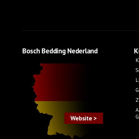
Bosch Bedding Nederland
K
K
S
L
G
Z
A
G
Website >