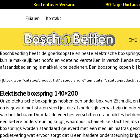
Kostenloser Versand
90 Tage Umtausc
Filialen
Kontakt
HOME
Boschbedding heeft de goedkoopste en beste elektrische boxsprings v
kun je makkelijk het hoofd en voeteind verstellen in verschillende s
afstandsbediening is makkelijk te bedienen. Een boxspring kopen bij 
{{block type=”catalog/product_list” category_id=6″ template=”catalog/product/lis
Elektische boxspring 140×200
Onze elektrische boxsprings hebben een onder box van 25cm dik, en h
en is gevuld met stalen veertjes die afzonderlijk verpakt zijn in no
van het lichaam. Doordat de veertjes verschillen draad diktes hebbe
een betere ondersteuning krijgt, waardoor lichamelijke klachten als 
boxsprings worden standaard geleverd met een medium matras geschikt
pocketvering wat ervoor zorgt dat u een hardere ondersteuning krijgt