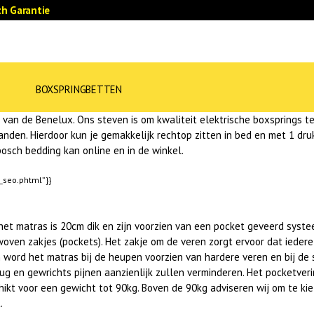
h Garantie
BOXSPRINGBETTEN
an de Benelux. Ons steven is om kwaliteit elektrische boxsprings te 
tanden. Hierdoor kun je gemakkelijk rechtop zitten in bed en met 1 d
bosch bedding kan online en in de winkel.
t_seo.phtml”}}
et matras is 20cm dik en zijn voorzien van een pocket geveerd syste
n-woven zakjes (pockets). Het zakje om de veren zorgt ervoor dat iede
n word het matras bij de heupen voorzien van hardere veren en bij d
rug en gewrichts pijnen aanzienlijk zullen verminderen. Het pocketver
 voor een gewicht tot 90kg. Boven de 90kg adviseren wij om te kieze
.