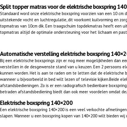
Split topper matras voor de elektrische boxspring 14
Standaard word onze elektrische boxspring voorzien van een 10 cm d
uitstekende vocht en luchtregulatie, dit voorkomt kuilvorming en zo
topmatras van 10cm dik. Een traagschuim topdekmatras heeft een uit
topmatras altijd de optimale ondersteuning voor het lichaam en past
Automatische verstelling elektrische boxspring 140×
Bij een elektrische boxsprings zijn er nog meer mogelijkheden dan
verstellen in de desgewenste stand van u keuzen. Een 2 persoons elek
kunnen worden. Het is aan te raden om te letten dat de elektrische b
wanneer u bijvoorbeeld in bed wilt lezen of televisie kijken.Beide e
afstandsbedieningen. Zo is er een radiografisch bedienbare boxspring
betraden afstandsbediening biedt dan ook meer voordelen omdat deze 
Elektrische boxspring 140×200
Een elektrische boxspring 140×200 is een veel verkochte afmetingen 
slapen. Wanneer u een
boxspring kopen
van 140×200 wilt bieden wij 